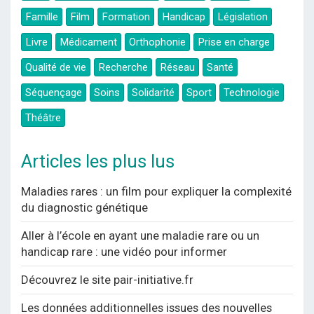
Famille
Film
Formation
Handicap
Législation
Livre
Médicament
Orthophonie
Prise en charge
Qualité de vie
Recherche
Réseau
Santé
Séquençage
Soins
Solidarité
Sport
Technologie
Théâtre
Articles les plus lus
Maladies rares : un film pour expliquer la complexité
du diagnostic génétique
Aller à l’école en ayant une maladie rare ou un
handicap rare : une vidéo pour informer
Découvrez le site pair-initiative.fr
Les données additionnelles issues des nouvelles