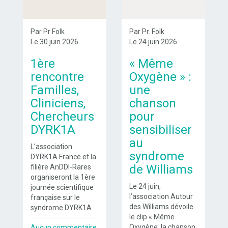
Par Pr Folk
Par Pr. Folk
Le 30 juin 2026
Le 24 juin 2026
1ère
« Même
rencontre
Oxygène » :
Familles,
une
Cliniciens,
chanson
Chercheurs
pour
DYRK1A
sensibiliser
au
L’association
syndrome
DYRK1A France et la
de Williams
filière AnDDI-Rares
organiseront la 1ère
Le 24 juin,
journée scientifique
l’association Autour
française sur le
des Williams dévoile
syndrome DYRK1A
le clip « Même
Oxygène, la chanson
Aucun commentaire