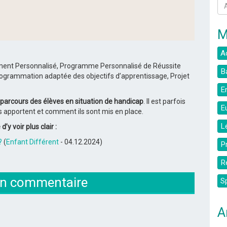
M
A
nement Personnalisé, Programme Personnalisé de Réussite
B
programmation adaptée des objectifs d’apprentissage, Projet
E
parcours des élèves en situation de handicap
. Il est parfois
E
es apportent et comment ils sont mis en place.
L
’y voir plus clair :
?
(
Enfant Différent
- 04.12.2024)
P
R
un commentaire
S
A