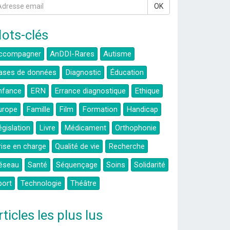
OK
ots-clés
ccompagner
AnDDI-Rares
Autisme
ases de données
Diagnostic
Éducation
nfance
ERN
Errance diagnostique
Ethique
urope
Famille
Film
Formation
Handicap
égislation
Livre
Médicament
Orthophonie
rise en charge
Qualité de vie
Recherche
éseau
Santé
Séquençage
Soins
Solidarité
port
Technologie
Théâtre
rticles les plus lus