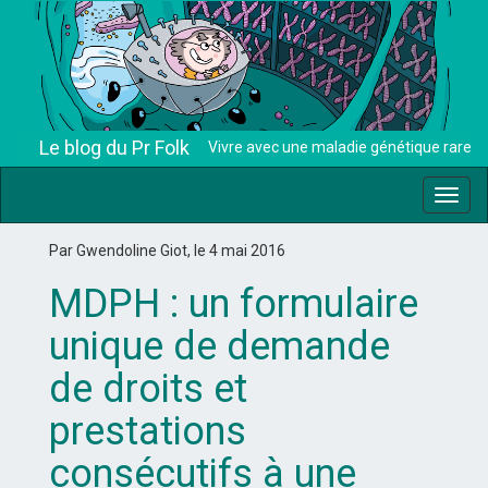
Le blog du Pr Folk
Vivre avec une maladie génétique rare
Toggl
navig
Par Gwendoline Giot, le 4 mai 2016
MDPH : un formulaire
unique de demande
de droits et
prestations
consécutifs à une