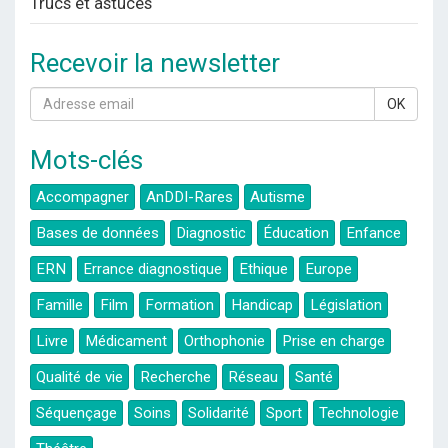
Trucs et astuces
Recevoir la newsletter
OK
Mots-clés
Accompagner
AnDDI-Rares
Autisme
Bases de données
Diagnostic
Éducation
Enfance
ERN
Errance diagnostique
Ethique
Europe
Famille
Film
Formation
Handicap
Législation
Livre
Médicament
Orthophonie
Prise en charge
Qualité de vie
Recherche
Réseau
Santé
Séquençage
Soins
Solidarité
Sport
Technologie