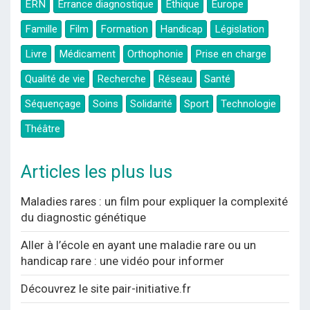
ERN
Errance diagnostique
Ethique
Europe
Famille
Film
Formation
Handicap
Législation
Livre
Médicament
Orthophonie
Prise en charge
Qualité de vie
Recherche
Réseau
Santé
Séquençage
Soins
Solidarité
Sport
Technologie
Théâtre
Articles les plus lus
Maladies rares : un film pour expliquer la complexité
du diagnostic génétique
Aller à l’école en ayant une maladie rare ou un
handicap rare : une vidéo pour informer
Découvrez le site pair-initiative.fr