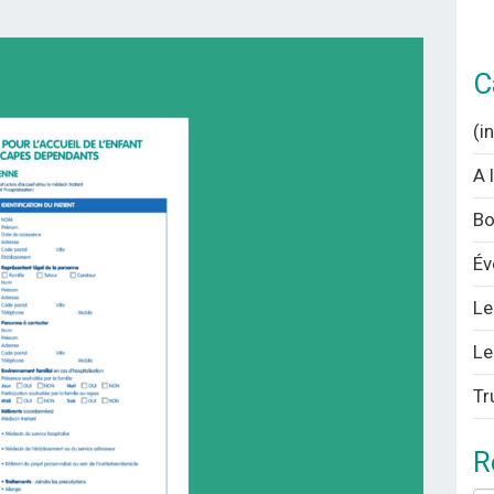
C
(i
A 
Bo
Év
Le
Le
Tr
R