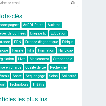
OK
ots-clés
ccompagner
AnDDI-Rares
Autisme
ases de données
Diagnostic
Éducation
nfance
ERN
Errance diagnostique
Ethique
urope
Famille
Film
Formation
Handicap
égislation
Livre
Médicament
Orthophonie
rise en charge
Qualité de vie
Recherche
éseau
Santé
Séquençage
Soins
Solidarité
port
Technologie
Théâtre
rticles les plus lus