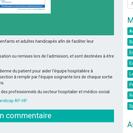
M
A
s enfants et adultes handicapés afin de
faciliter leur
B
E
ation ou remises lors de l'admission, et sont destinées à être
E
idienne
du patient pour aider l'équipe hospitalière à
L
section à remplir par l'équipe soignante lors de chaque
sortie
ns.
P
 des professionnels du secteur hospitalier et médico-social.
R
Handicap AP-HP
.
S
un commentaire
A