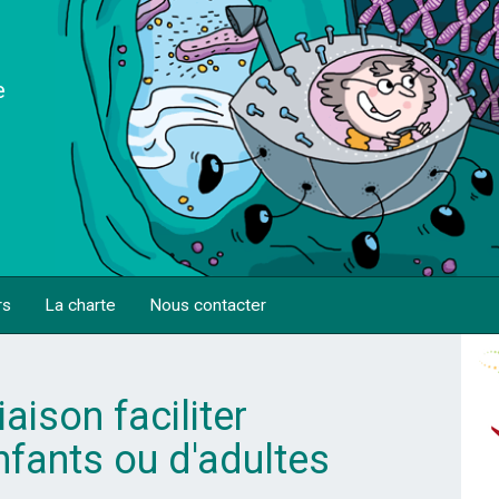
e
rs
La charte
Nous contacter
aison faciliter
enfants ou d'adultes